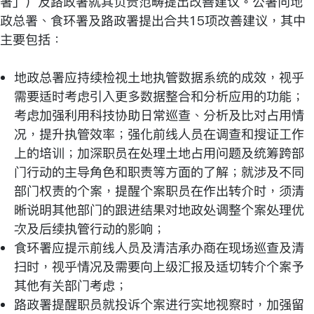
署」）及路政署就其负责范畴提出改善建议。公署向地
政总署、食环署及路政署提出合共15项改善建议，其中
主要包括：
地政总署应持续检视土地执管数据系统的成效，视乎
需要适时考虑引入更多数据整合和分析应用的功能；
考虑加强利用科技协助日常巡查、分析及比对占用情
况，提升执管效率；强化前线人员在调查和搜证工作
上的培训；加深职员在处理土地占用问题及统筹跨部
门行动的主导角色和职责等方面的了解；就涉及不同
部门权责的个案，提醒个案职员在作出转介时，须清
晰说明其他部门的跟进结果对地政处调整个案处理优
次及后续执管行动的影响；
食环署应提示前线人员及清洁承办商在现场巡查及清
扫时，视乎情况及需要向上级汇报及适切转介个案予
其他有关部门考虑；
路政署提醒职员就投诉个案进行实地视察时，加强留