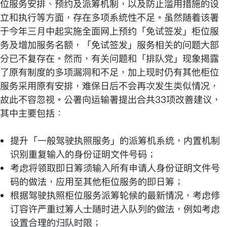
位服务安排、预约及派筹机制，以及防止滥用措施的设
立和执行等方面，存在多项系统性不足。虽然随着该署
于今年三月中起实施全面网上预约「免试签发」柜位服
务及增加服务名额，「免试签发」服务相关的问题大部
分已不复存在。然而，有关问题和「排队党」现象揭露
了原有制度的多项漏洞和不足，加上现时仍有其他柜位
服务采用原有安排，难保日后不会再次发生类似情况，
故此不容忽视。公署向运输署提出合共33项改善建议，
其中主要包括：
提升「一般驾驶执照服务」的派筹机系统，内置机制
识别重复输入的身份证明文件号码；
考虑将领取即日筹须输入所有申请人身份证明文件号
码的做法，应用至其他柜位服务的即日筹；
根据驾驶执照柜位服务派筹轮候的最新情况，考虑修
订容许严重过筹人士随时进入队列的做法，例如考虑
设置合理的归队时限；