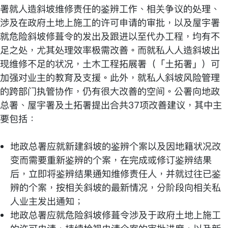
署就人造斜坡维修责任的鉴辨工作、相关争议的处理、
涉及在政府土地上施工的许可申请的审批，以及屋宇署
就危险斜坡修葺令的发出及跟进以至代办工程，均有不
足之处，尤其处理效率极需改善。而就私人人造斜坡出
现维修不足的状况，土木工程拓展署（「土拓署」）可
加强对业主的教育及支援。此外，就私人斜坡风险管理
的跨部门执管协作，仍有很大改善的空间。公署向地政
总署、屋宇署及土拓署提出合共37项改善建议，其中主
要包括：
地政总署应就新建斜坡的鉴辨个案以及因地籍状况改
变而需要重新鉴辨的个案，在完成或修订鉴辨结果
后，立即将鉴辨结果通知维修责任人，并就过往已鉴
辨的个案，按相关斜坡的最新情况，分阶段向相关私
人业主发出通知；
地政总署应就危险斜坡修葺令涉及于政府土地上施工