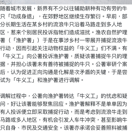
随着城市发展，新界有不少以往辅助耕种有功有劳的牛
只「功成身退」，在郊野地区继续生存繁衍。早前，部
分长期生活在某乡村的流浪牛只沿着马路走到多人地
区，惹来个别居民投诉指牠们造成滋扰。渔农自然护理
署（「渔护署」）于是在事涉乡村一带展开捕捉流浪牛
行动，因而引起关注动物权益的「牛义工」们不满。有
「牛义工」向公署投诉渔护署，质疑该署捕捉牛只的理
据，并担心该署未有善待被捕捉的牛只。公署审研个案
后，认为促进正向沟通是化解是次矛盾的关键，于是尝
试为「牛义工」和渔护署进行调解。
调解过程中，公署向渔护署转达「牛义工」的忧虑和疑
问，好让该署能够聚焦回应。渔护署解释不是单单因为
有人投诉便立即采取捕捉行动，而是考虑到流浪牛走到
马路或多人地区，有机会引发人车牛冲突，甚至影响牛
只自身、市民及交通安全。该署亦承诺会妥善照料被捕