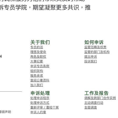
诉专员学院，期望凝聚更多共识，推
关于我们
如何申诉
专员的话
监管范畴及权责
理想及使命
监管的部门及机构
角色及职权
提出申诉
大事纪要
投诉我们
申诉专员条例
组织架构
服务承诺
查阅公署资料
加入我们
申诉处理
工作及报告
处理申诉程序
调解及跨部门合作实例
处理申诉方式
主动调查行动
重新评审／覆检个案
全面调查
障碍声明
申诉人约章