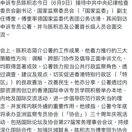
申诉专员陈积志今日（6月9日）接待中共中央纪律检查
委员会副书记、国家监察委员会（「国家监委」）副主
任傅奎。傅奎率领国家监委代表团公务访港，其间到访
申诉专员公署，并与陈积志及公署首长级人员会面交
流。
会上，陈积志简介公署的工作成果，他着力推行的三大
策略性方向：调解、跨部门协作及倡导正面申诉文化，
均取得显著成效。公署致力担当公共行政监察角色，透
过调查、建议及观点，切实促进香港特别行政区（「特
区」）的良政善治，改善民生。他亦分享，公署透过内
部资源而创立的香港国际申诉专员学院积极举办本地、
内地及国际交流活动，进一步倡导防范行政失当的理
念，并发挥内联外通的重要作用。他续指，公署今年底
将承办亚洲监察专员协会（「协会」）三十周年庆祝活
动，包括国际论坛及协会第27届常务理事会会议，持续
深化国际合作、加强区域联系。陈积志与傅奎同为协会