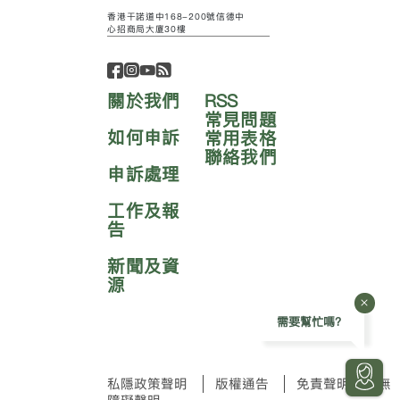
香港干諾道中168-200號信德中
心招商局大廈30樓
關於我們
RSS
常見問題
如何申訴
常用表格
聯絡我們
申訴處理
工作及報
告
新聞及資
源
需要幫忙嗎?
私隱政策聲明
版權通告
免責聲明
無