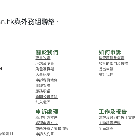
an.hk與外務組聯絡。
關於我們
如何申訴
專員的話
監管範疇及權責
理想及使命
監管的部門及機構
角色及職權
提出申訴
大事紀要
投訴我們
申訴專員條例
組織架構
服務承諾
查閱公署資料
加入我們
申訴處理
工作及報告
處理申訴程序
調解及跨部門協作實例
處理申訴方式
主動調查行動
重新評審／覆檢個案
全面調查
障礙聲明
申訴人約章