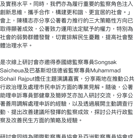
及實務水平。同時，我們亦為履行重要的監察角色注入
創新思維，攜手合作，構建更和諧、更宜居的社會。」
會上，陳積志亦分享公署着力推行的三大策略性方向已
取得顯著成效，公署致力運用法定賦予的權力，特別為
社會的弱勢群體發聲，切實排解民生憂難，提高社會整
體治理水平。
是次線上研討會亦邀得泰國總監察專員Songsak
Saicheua及巴基斯坦信德省監察專員Muhammad
Sohail Rajput擔任主題演講嘉賓，分享兩地在推動公共
行政治理及處理市民申訴方面的專業見解。隨後，公署
助理申訴專員鄧健章及簡婷芝亦加入研討交流，分享公
署善用調解處理申訴的經驗，以及透過展開主動調查行
動、提出改善建議所發揮的監察成效，探討公共行政監
察及改善民生方面的策略及經驗。
研討會同時為國際監察專員協會及亞洲監察專員協會成