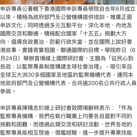
申訴專員公署轄下香港國際申訴專員學院自去年8月成立
以來，積極為政府部門及公營機構提供培訓，推廣正面
申訴文化；同時透過多元互動平台，深化本地、內地及
國際交流和聯通，積極配合國家「十五五」規劃大方
向，倡導良政善治、防範行政失當，並在國際上說好香
港故事，實踐背靠祖國，聯通國際的目標。學院昨日（6
月24日）舉辦首場線上國際研討會，主題為「從民心到
良政：以監察專員制度構建全球社會治理」，吸引來自
全球五大洲30多個國家及地區的監察機構代表，連同本
地政府部門及公營機構代表，合共逾200名公共行政人員
參與。
申訴專員陳積志於線上研討會致開場辭時表示︰「作為
監察專員機構，我們在執行職責上均要各自面對不同的
挑戰和困難，而透過此類交流和研討活動，世界各地的
監察專員能相互啓迪、借鑑經驗，進一步提升專業技能