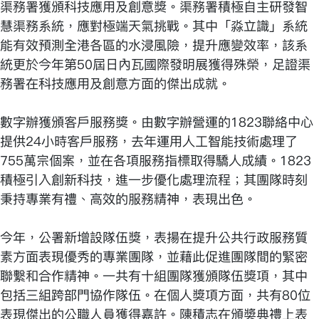
渠務署獲頒科技應用及創意獎。渠務署積極自主研發智
慧渠務系統，應對極端天氣挑戰。其中「淼立識」系統
能有效預測全港各區的水浸風險，提升應變效率，該系
統更於今年第50屆日內瓦國際發明展獲得殊榮，足證渠
務署在科技應用及創意方面的傑出成就。
數字辦獲頒客戶服務獎。由數字辦營運的1823聯絡中心
提供24小時客戶服務，去年運用人工智能技術處理了
755萬宗個案，並在各項服務指標取得驕人成績。1823
積極引入創新科技，進一步優化處理流程；其團隊時刻
秉持專業有禮、高效的服務精神，表現出色。
今年，公署新增設隊伍獎，表揚在提升公共行政服務質
素方面表現優秀的專業團隊，並藉此促進團隊間的緊密
聯繫和合作精神。一共有十組團隊獲頒隊伍獎項，其中
包括三組跨部門協作隊伍。在個人獎項方面，共有80位
表現傑出的公職人員獲得嘉許。陳積志在頒奬典禮上表