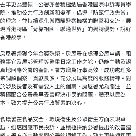
去年更為豐碩。公署亦會積極透過香港國際申訴專員學
院，推動公共行政創新和變革，倡導「防範行政失當」
的理念，並持續深化與國際監察機構的聯繫和交流，展
現香港特區「背靠祖國、聯通世界」的獨特優勢，說好
香港故事。
房屋署榮獲今年金獎殊榮。房屋署在處理公屋申請、租
務事宜及屋邨管理等繁重日常工作之餘，仍能主動及認
真地回應公署的查訊。署方職員行事高效，成功處理多
宗調解個案，貢獻良多，充分展現高度的服務精神。對
於涉及長者及有需要人士的個案，房屋署尤為關注，並
積極配合公署盡早妥善解決市民的問題，體現以民為
本、致力提升公共行政質素的決心。
食環署在食品安全、環境衞生及公眾衞生方面表現卓
越，迅速回應市民投訴，並積極採納公署提出的改善建
議。署方亦主動參與公署的調解工作，致力更快捷和更