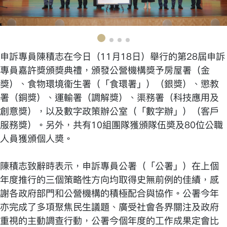
申訴專員陳積志在今日（11月18日）舉行的第28屆申訴
專員嘉許獎頒獎典禮，頒發公營機構獎予房屋署（金
獎）、食物環境衞生署（「食環署」）（銀獎）、懲教
署（銅獎）、運輸署（調解獎）、渠務署（科技應用及
創意獎），以及數字政策辦公室（「數字辦」）（客戶
服務獎）。另外，共有10組團隊獲頒隊伍奬及80位公職
人員獲頒個人奬。
陳積志致辭時表示，申訴專員公署（「公署」）在上個
年度推行的三個策略性方向均取得史無前例的佳績，感
謝各政府部門和公營機構的積極配合與協作。公署今年
亦完成了多項聚焦民生議題、廣受社會各界關注及政府
重視的主動調查行動，公署今個年度的工作成果定會比