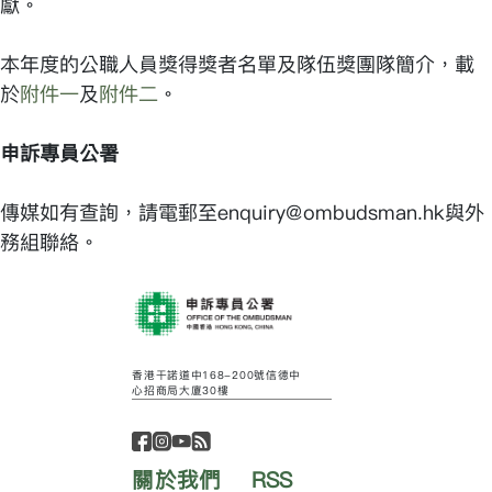
獻。
本年度的公職人員獎得獎者名單及隊伍獎團隊簡介，載
於
附件一
及
附件二
。
申訴專員公署
傳媒如有查詢，請電郵至enquiry@ombudsman.hk與外
務組聯絡。
香港干諾道中168-200號信德中
心招商局大廈30樓
關於我們
RSS