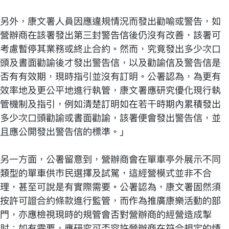
另外，康文署人員因應違規情況而發出勸喻或警告，如
營辦商在該署發出第三封警告信後仍沒有改善，該署可
考慮暫停其業務或終止合約。然而，究竟發出多少次口
頭及書面勸諭後才發出警告信，以及勸諭信及警告信是
否有有效期，現時指引並沒有訂明。公署認為，為更有
效率地及更公平地進行執管，康文署應研究優化現行執
管機制及指引，例如清楚訂明如在若干時期內累積發出
多少次口頭勸諭或書面勸諭，該署便會發出警告信，並
且應公開發出警告信的標準。」
另一方面，公署留意到，營辦商會在單車亭外展示不同
類型的單車供市民選擇及試駕，這經營模式並非不合
理，甚至可說是有實際需要。公署認為，康文署固然須
按許可證合約條款進行監管，而作為推廣康樂活動的部
門，亦應檢視現時的規管會否對營辦商的經營造成掣
肘；如有需要，應研究可否容許營辦商在符合規定的情