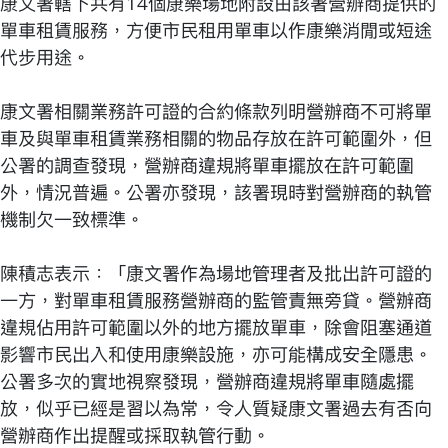
康文署轄下共有14個康樂場地附設由該署營辦商提供的
單車租賃服務，方便市民租用單車以作康樂消閒或短途
代步用途。
康文署相關業務許可證的合約條款列明營辦商不可將單
車及與單車租賃業務相關的物品存放在許可範圍外，但
公署的調查發現，營辦商違規將單車擺放在許可範圍
外，情況普遍。公署亦發現，該署現時對營辦商的執管
機制欠一致標準。
陳積志表示：「康文署作為場地管理者及批出許可證的
一方，對單車租賃服務營辦商的監管責無旁貸。營辦商
違規佔用許可範圍以外的地方擺放單車，除會阻塞通道
影響市民出入和使用康樂設施，亦可能構成安全隱患。
公署多次的實地視察發現，營辦商違規將單車隨處擺
放，似乎已經是習以為常，令人質疑康文署過去有否向
營辦商作出提醒或採取執管行動。