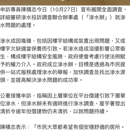
申訴專員陳積志今日（10月27日）宣布展開全面調查，
詳細審研滲水投訴調查聯合辦事處（「滲水辦」）就滲
水問題的處理。
滲水成因複雜，包括因樓宇結構或裝置出現問題，又或
樓宇欠缺適當保養而引致。若滲水造成滋擾影響公眾衞
生、構成樓宇結構安全風險，政府便會考慮行使法例賦
予的權力介入。政府成立滲水辦，目標是透過為市民提
供一站式服務處理滲水的舉報，加快調查及找出滲水源
頭，並提高解決滲水問題的成功率。
公署接獲申訴，指稱因上層單位在平台僭建引致下層單
位滲水，但滲水辦未有適時進行滲水調查，屋宇署發出
清拆令逾年但僭建物仍未清拆，以致問題持續。
陳積志表示：「巿民大眾都希望有個安穩舒適的居所。