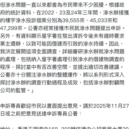
但滲水問題一直以來都會為巿民帶來不少困擾。根據政
府的統計資料，在2022、23及24年三年間，滲水辦接獲
的樓宇滲水投訴個案分別為39,555宗、45,033宗和
47,299宗。公署亦經常接獲巿民就滲水問題提出申訴。
另外，有資料顯示屋宇署在發出清拆令後未有適時要求
業主遵辦，以致可能因僭建而引致的滲水持續。因此，
我決定展開這項全面調查，詳細審研滲水辦就滲水問題
的處理，包括納入屋宇署處理引致滲水的僭建物調查的
程序，探討當中有否改善空間，並提出適切改善建議。
公署亦十分關注滲水辦的整體運作，將以系列形式深入
探討滲水辦的調查行動過程及成效，包括滲水辦對顧問
公司的監管。」
申訴專員歡迎市民以書面提出意見。請於2025年11月27
日或之前把意見送達申訴專員公署：