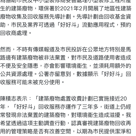
為協助市民及中小型裝修商妥善處理小型裝修工程所產
生的建築廢物，環保署於2021年2月開展了地區性建築
廢物收集及回收服務先導計劃。先導計劃由回收基金資
助，市民及業界可透過「好好斗」流動應用程式，預約
回收商處理。
然而，不時有傳媒報道及市民投訴在公眾地方特別是馬
路邊有建築廢物被非法棄置，對市民及道路使用者造成
不便及安全隱患，亦會影響環境衞生，並須耗用額外的
公共資源處理。公署亦留意到，數據顯示「好好斗」回
收服務可能未被充分使用。
陳積志表示：「建築廢物處置收費計劃已實施接近20
年，「好好斗」回收服務亦運作了三年多，街道上仍經
常發現非法棄置的建築廢物，對環境衞生造成滋擾。我
希望透過這項主動調查行動，認真審視建築廢物回收再
用的管理策略是否有改善空間，以期為市民提供潔淨和